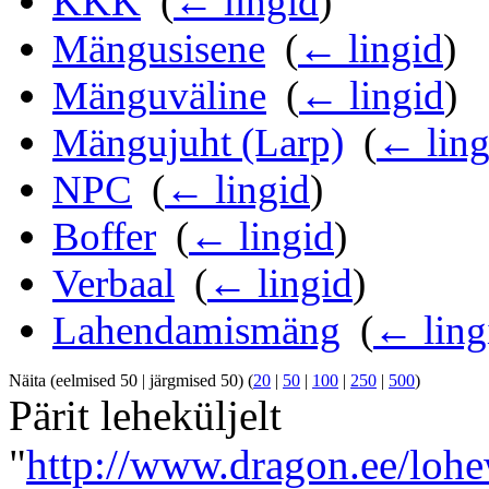
KKK
‎
(
← lingid
)
Mängusisene
‎
(
← lingid
)
Mänguväline
‎
(
← lingid
)
Mängujuht (Larp)
‎
(
← ling
NPC
‎
(
← lingid
)
Boffer
‎
(
← lingid
)
Verbaal
‎
(
← lingid
)
Lahendamismäng
‎
(
← ling
Näita (eelmised 50 | järgmised 50) (
20
|
50
|
100
|
250
|
500
)
Pärit leheküljelt
"
http://www.dragon.ee/lohe