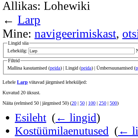
Allikas: Lohewiki
←
Larp
Mine:
navigeerimiskast
,
ots
Lingid siia
Lehekülg:
Filtrid
Mallina kasutamised (
peida
) | Lingid (
peida
) | Ümbersuunamised (
p
Lehele
Larp
viitavad järgmised leheküljed:
Kuvatud 20 üksust.
Näita (eelmised 50 | järgmised 50) (
20
|
50
|
100
|
250
|
500
)
Esileht
‎
(
← lingid
)
Kostüümilaenutused
‎
(
← l