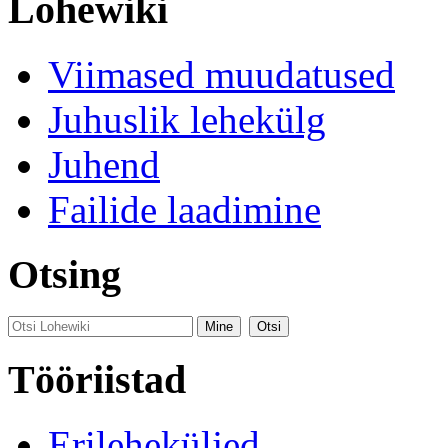
Lohewiki
Viimased muudatused
Juhuslik lehekülg
Juhend
Failide laadimine
Otsing
Tööriistad
Erileheküljed