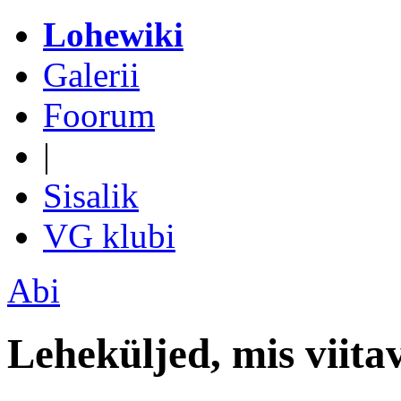
Lohewiki
Galerii
Foorum
|
Sisalik
VG klubi
Abi
Leheküljed, mis viita