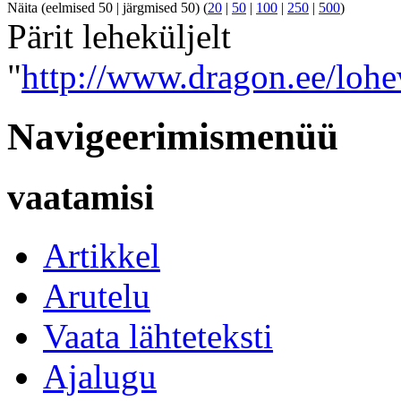
Näita (eelmised 50 | järgmised 50) (
20
|
50
|
100
|
250
|
500
)
Pärit leheküljelt
"
http://www.dragon.ee/loh
Navigeerimismenüü
vaatamisi
Artikkel
Arutelu
Vaata lähteteksti
Ajalugu