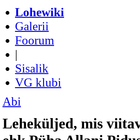
Lohewiki
Galerii
Foorum
|
Sisalik
VG klubi
Abi
Leheküljed, mis viita