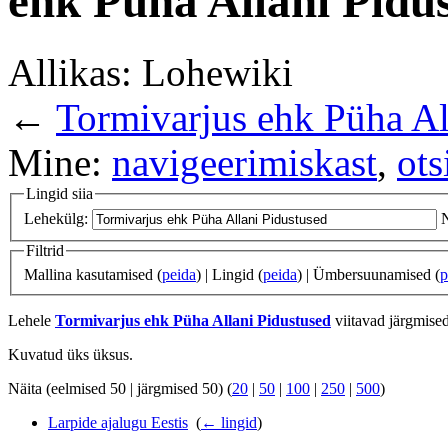
ehk Püha Allani Pidu
Allikas: Lohewiki
←
Tormivarjus ehk Püha Al
Mine:
navigeerimiskast
,
ots
Lingid siia
Lehekülg:
Filtrid
Mallina kasutamised (
peida
) | Lingid (
peida
) | Ümbersuunamised (
p
Lehele
Tormivarjus ehk Püha Allani Pidustused
viitavad järgmised
Kuvatud üks üksus.
Näita (eelmised 50 | järgmised 50) (
20
|
50
|
100
|
250
|
500
)
Larpide ajalugu Eestis
‎
(
← lingid
)