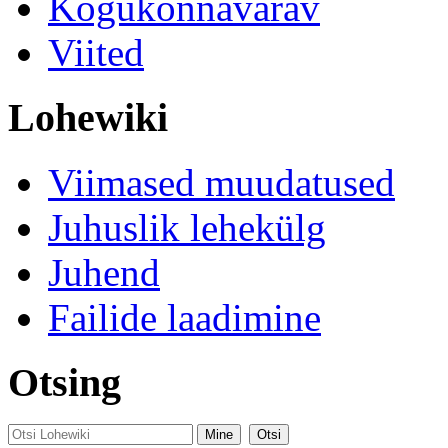
Kogukonnavärav
Viited
Lohewiki
Viimased muudatused
Juhuslik lehekülg
Juhend
Failide laadimine
Otsing